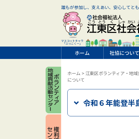
誰もが参加し、支えあい、安心してと
マスコットキャラ
「ふっこくー」
ホーム
社協につい
ホーム
>
江東区ボランティア・地域
について
令和６年能登半